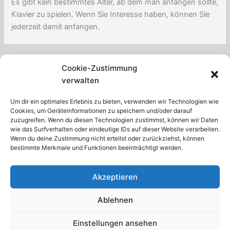
Es gibt kein bestimmtes Alter, ab dem man anfangen sollte,
Klavier zu spielen. Wenn Sie Interesse haben, können Sie
jederzeit damit anfangen.
←
Vorheriger Beitrag
Nächster Beitrag
→
Cookie-Zustimmung
verwalten
Um dir ein optimales Erlebnis zu bieten, verwenden wir Technologien wie
Cookies, um Geräteinformationen zu speichern und/oder darauf
zuzugreifen. Wenn du diesen Technologien zustimmst, können wir Daten
wie das Surfverhalten oder eindeutige IDs auf dieser Website verarbeiten.
Facebook
Twitter
Pinterest
Wenn du deine Zustimmung nicht erteilst oder zurückziehst, können
bestimmte Merkmale und Funktionen beeinträchtigt werden.
Akzeptieren
Ablehnen
Impressum
-
Datenschutzerklärung
-
Cookie Richtlinien
-
Haftungsausschluss
Einstellungen ansehen
Copyright © Klavier.Tips2026 Klavier Tips - Werde ein besserer